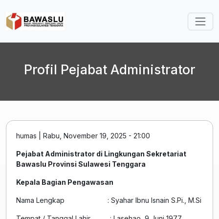
Lompat ke isi utama
Profil Pejabat Administrator
humas
|
Rabu, November 19, 2025 - 21:00
Pejabat Administrator di Lingkungan Sekretariat
Bawaslu Provinsi Sulawesi Tenggara
Kepala Bagian Pengawasan
Nama Lengkap : Syahar Ibnu Isnain S.Pi., M.Si
Tempat / Tanggal Lahir : Lasehao, 9 Juni 1977